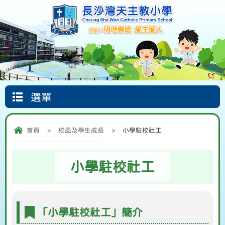
選單
Google
首頁
圖書館
信仰天地
Classroom
首頁
>
校風及學生成長
>
小學駐校社工
小學駐校社工
「小學駐校社工」簡介