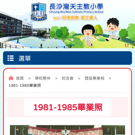
選單
Google
首頁
圖書館
信仰天地
Classroom
首頁
>
學校夥伴
>
校友會
>
歷屆畢業相
>
1981-1985畢業照
1981-1985畢業照