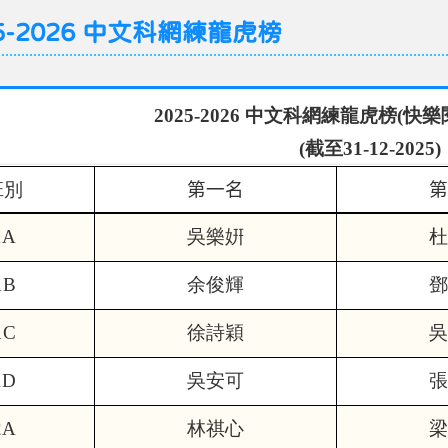
25-2026 中文科網練龍虎榜
2025-2026
中文科網練龍虎榜
(
快樂
(
截至
31-12-2025)
班別
第一名
第
1A
吳樂姸
杜
1B
余俊輝
鄧
1C
徐詩穎
吳
1D
吳安可
張
2A
林祺心
梁