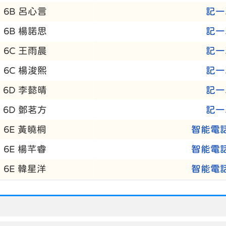
6B 呂心言
記一
6B 楊諾思
記一
6C 王雨晨
記一
6C 楊浚熙
記一
6D 李懿晴
記一
6D 鄧茗方
記一
6E 黃曉桐
智能電
6E 楊芊睿
智能電
6E 韓星洋
智能電