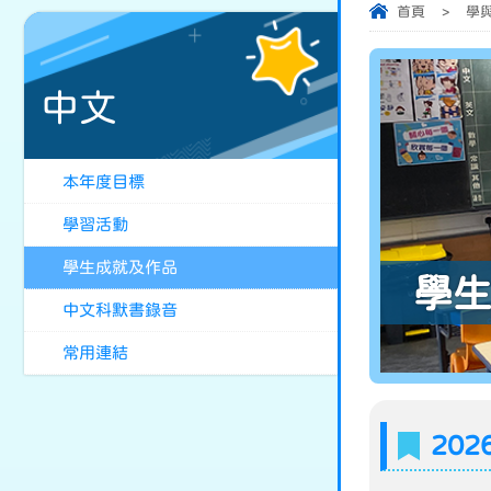
首頁
>
學
中文
本年度目標
學習活動
學生成就及作品
學
中文科默書錄音
常用連結
20