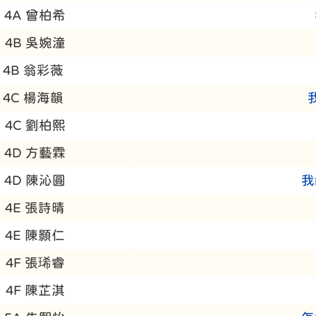
4A 曾柏希
4B 吳婉潼
4B 翁彩薇
4C 楊海韻
4C 劉柏熙
4D 方藝霖
4D 陳沁圓
我
4E 張詩晴
4E 陳顥仁
4F 張琋睿
4F 陳芷淇