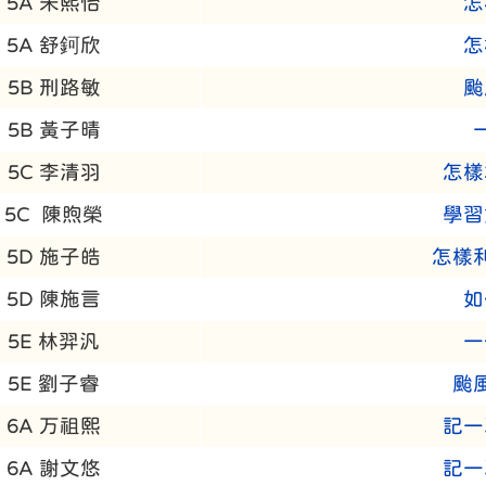
5A 朱熙怡
怎
5A 舒鈳欣
怎
5B 刑路敏
颱
5B 黃子晴
5C 李清羽
怎樣
5C 陳煦榮
學習
5D 施子皓
怎樣
5D 陳施言
如
5E 林羿汎
一
5E 劉子睿
颱
6A 万祖熙
記一
6A 謝文悠
記一