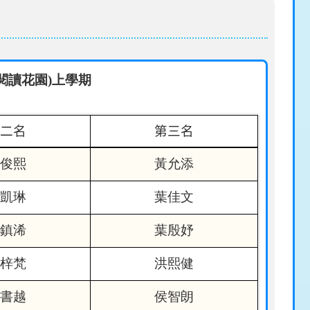
閱讀花園
)上學期
二名
第三名
俊熙
黃允添
凱琳
葉佳文
鎮浠
葉殷妤
梓梵
洪熙健
書越
侯智朗