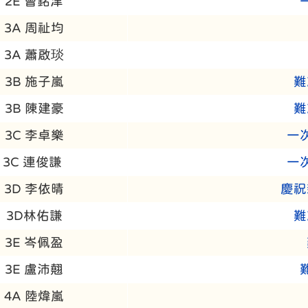
2E 曾銘津
3A 周祉均
3A 蕭啟琰
3B 施子嵐
難
3B 陳建豪
難
3C 李卓樂
一
3C 連俊謙
一
3D 李依晴
慶祝
3D林佑謙
難
3E 岑佩盈
3E 盧沛翹
4A 陸煒嵐