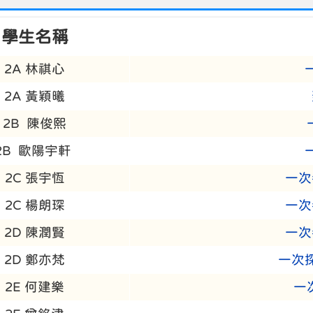
學生名稱
2A 林祺心
2A 黃穎曦
2B 陳俊熙
2B 歐陽宇軒
2C 張宇恆
一次
2C 楊朗琛
一次
2D 陳潤賢
一次
2D 鄭亦梵
一次
2E 何建樂
一